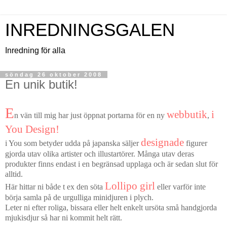
INREDNINGSGALEN
Inredning för alla
söndag 26 oktober 2008
En unik butik!
E
webbutik
i
n vän till mig har just öppnat portarna för en ny
,
You Design
!
designade
i You som betyder udda på japanska säljer
figurer
gjorda utav olika artister och illustartörer. Många utav deras
produkter finns endast i en begränsad upplaga och är sedan slut för
alltid.
Lollipo girl
Här hittar ni både t ex den söta
eller varför inte
börja samla på de urgulliga minidjuren i plych.
Leter ni efter roliga, bissara eller helt enkelt ursöta små handgjorda
mjukisdjur så har ni kommit helt rätt.